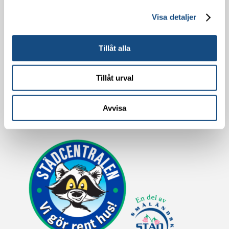
Flyttstäd
Visa detaljer
Golvvård
Entrémattor
Hygienartiklar
Tillåt alla
Övrigt
Tillåt urval
Visselblåsning >>
(Öppnas i nytt fönster)
Avvisa