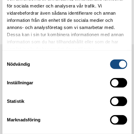
för sociala medier och analysera vår trafik. Vi
vidarebefordrar även sådana identifierare och annan
information från din enhet till de sociala medier och
Med vänliga hälsningar RUT
annons- och analysföretag som vi samarbetar med.
Dessa kan i sin tur kombinera informationen med annan
information som du har tillhandahållit eller som de har
samlat in när du har använt deras tjänster.
Samtyckesval
Städcentralen i Västervik AB
Nödvändig
Kolonivägen 1A,
Västervik
Inställningar
info@stadcentralen.se
Tel: 0490-833 30
Statistik
Städtjänster
Kontorsstäd
Marknadsföring
Fönsterputs
Hemstäd