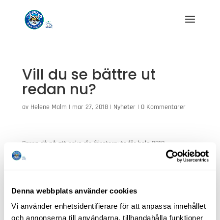
Vill du se bättre ut
redan nu?
av
Helene Malm
|
mar 27, 2018
|
Nyheter
|
0 Kommentarer
Passa då på att boka din fönsterputs för hela 2018.
När du bokar uppger du ”se bättre ut kampanj”
så får du 10% i rabatt under 2018 på arbetskostnaden.
För att detta ska gälla vill vi att du bokar innan den 31maj.
Vet du fler som vill se bra ut så dela gärna inlägget.
Denna webbplats använder cookies
Självklart kan du nyttja RUT-avdraget.
Vi använder enhetsidentifierare för att anpassa innehållet
Kan ej kombineras med andra erbjudande
och annonserna till användarna, tillhandahålla funktioner