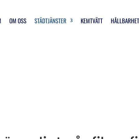
M
OM OSS
STÄDTJÄNSTER
KEMTVÄTT
HÅLLBARHE
uts