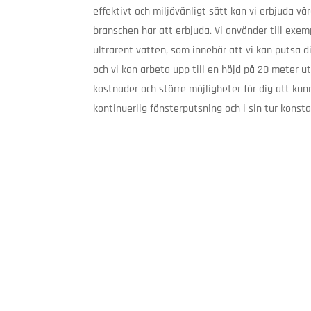
effektivt och miljövänligt sätt kan vi erbjuda v
branschen har att erbjuda. Vi använder till exem
ultrarent vatten, som innebär att vi kan putsa d
och vi kan arbeta upp till en höjd på 20 meter ut
kostnader och större möjligheter för dig att kun
kontinuerlig fönsterputsning och i sin tur konsta
Jönköping
Småländska Städ AB
Tel:
036-44 00 500