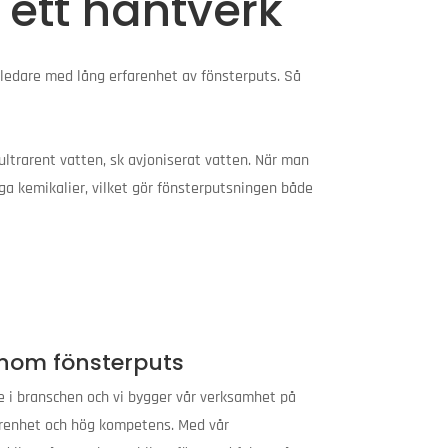
i ett hantverk
sledare med lång erfarenhet av fönsterputs. Så
ultrarent vatten, sk avjoniserat vatten. När man
ga kemikalier, vilket gör fönsterputsningen både
nom fönsterputs
e i branschen och vi bygger vår verksamhet på
arenhet och hög kompetens. Med vår