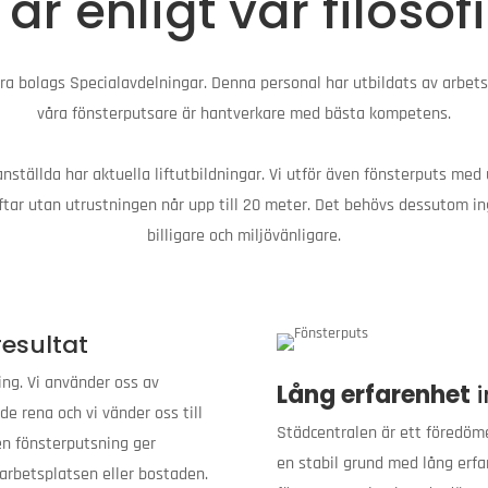
är enligt vår filosof
ra bolags Specialavdelningar. Denna personal har utbildats av arbet
våra fönsterputsare är hantverkare med bästa kompetens.
nställda har aktuella liftutbildningar. Vi utför även fönsterputs med 
ftar utan utrustningen når upp till 20 meter. Det behövs dessutom in
billigare och miljövänligare.
esultat
ing. Vi använder oss av
Lång erfarenhet
i
de rena och vi vänder oss till
Städcentralen är ett föredöm
en fönsterputsning ger
en stabil grund med lång erf
 arbetsplatsen eller bostaden.