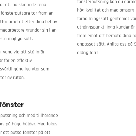
fönsterputsning kan du därmed
ör att nå skinande rena
hög kvalitet och med omsorg i 
e fönsterputsare tar fram en
förhållningssätt gentemot vå
tför arbetet efter dina behov
utgångspunkt. Inga kunder är 
edarbetare grundar sig i en
fram emot att bemöta dina be
sta möjliga sätt.
anpassat sätt. Anlita oss på 
r vana vid att stå inför
aldrig förr!
r för en effektiv
svårtillgängliga ytor som
ter av rutan.
fönster
erputsning och med tillhörande
örs på höga höjder. Med fokus
r att putsa fönster på ett