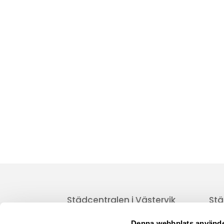
Granitvägen 7
553 03 Jönköping
Mer info
Städcentralen i Västervik
Stä
AB
Kont
Kolonivägen 1A,
Denna webbplats använde