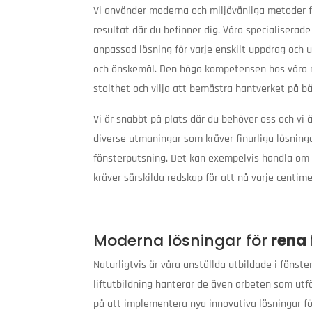
Vi använder moderna och miljövänliga metoder f
resultat där du befinner dig. Våra specialiserad
anpassad lösning för varje enskilt uppdrag och u
och önskemål. Den höga kompetensen hos våra m
stolthet och vilja att bemästra hantverket på bä
Vi är snabbt på plats där du behöver oss och vi ä
diverse utmaningar som kräver finurliga lösninga
fönsterputsning. Det kan exempelvis handla om 
kräver särskilda redskap för att nå varje centime
Moderna lösningar för
rena 
Naturligtvis är våra anställda utbildade i fönst
liftutbildning hanterar de även arbeten som utf
på att implementera nya innovativa lösningar fö