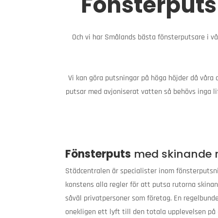
Fönsterputs
Och vi har Smålands bästa fönsterputsare i vå
Vi kan göra putsningar på höga höjder då våra a
putsar med avjoniserat vatten så behövs inga li
Fönsterputs
med skinande r
Städcentralen är specialister inom fönsterputsn
konstens alla regler för att putsa rutorna skinan
såväl privatpersoner som företag. En regelbund
onekligen ett lyft till den totala upplevelsen på