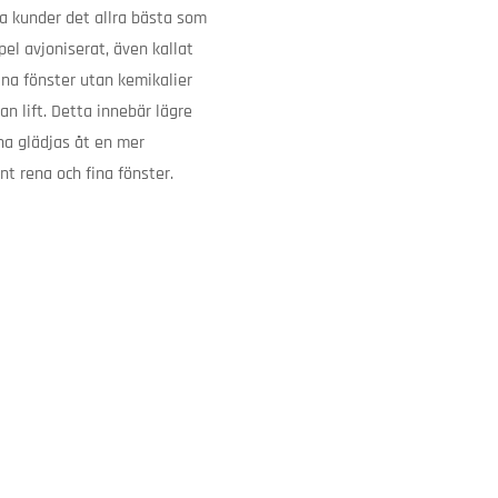
åra kunder det allra bästa som
pel avjoniserat, även kallat
ina fönster utan kemikalier
an lift. Detta innebär lägre
na glädjas åt en mer
nt rena och fina fönster.
Höglandet
Västervik
Småländska Städ på
Städcentralen 
Höglandet AB
AB