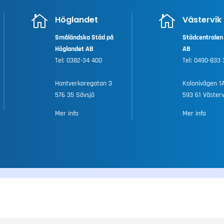


Höglandet
Västervik
Småländska Städ på
Städcentralen 
Höglandet AB
AB
Tel:
0382-34 400
Tel:
0490-833 
Hantverkaregatan 3
Kolonivägen 1
576 35 Sävsjö
593 61 Västerv
Mer info
Mer info