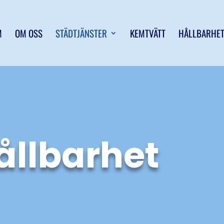
M
OM OSS
STÄDTJÄNSTER
KEMTVÄTT
HÅLLBARHE
ållbarhet