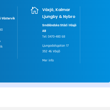

Växjö, Kalmar
Ljungby & Nybro
i Västervik
Småländska Städ i Växjö
30
AB
Tel:
0470-480 68
A
Ljungadalsgatan 17
ik
352 46 Växjö
Mer info