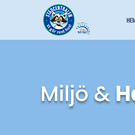
HE
Miljö &
H