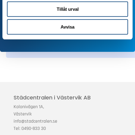
Ljungadalsgatan 17
Tillåt urval
352 46 Växjö
Mer info
Avvisa
Städcentralen i Västervik AB
Kolonivägen 1A,
Västervik
info@stadcentralen.se
Tel: 0490-833 30