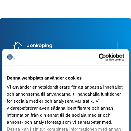

Jönköping
Småländska Städ AB
Tel:
036-44 00 500
Granitvägen 7
Denna webbplats använder cookies
553 03 Jönköping
Vi använder enhetsidentifierare för att anpassa innehållet
Mer info
och annonserna till användarna, tillhandahålla funktioner
för sociala medier och analysera vår trafik. Vi
vidarebefordrar även sådana identifierare och annan

Höglandet
information från din enhet till de sociala medier och
Småländska Städ på Höglandet AB
annons- och analysföretag som vi samarbetar med.
Tel:
0382-34 400
Dessa kan i sin tur kombinera informationen med annan