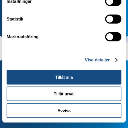
Inställningar
Mer info
Statistik
Marknadsföring
Visa detaljer
Tillåt alla

Jönköping
Tillåt urval
Småländska Städ AB
Tel:
036-44 00 500
Avvisa
Granitvägen 7
553 03 Jönköping