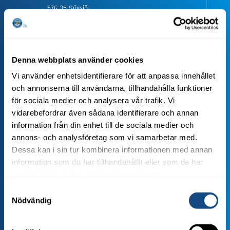
576 35 Sävsjö
Mer info

Västervik
Denna webbplats använder cookies
Städcentralen i Västervik AB
Vi använder enhetsidentifierare för att anpassa innehållet
Tel:
0490-833 30
och annonserna till användarna, tillhandahålla funktioner
för sociala medier och analysera vår trafik. Vi
Kolonivägen 1A
vidarebefordrar även sådana identifierare och annan
593 61 Västervik
information från din enhet till de sociala medier och
annons- och analysföretag som vi samarbetar med.
Mer info
Dessa kan i sin tur kombinera informationen med annan
information som du har tillhandahållit eller som de har

Nybro, Kalmar Ljungby & Växjö
samlat in när du har använt deras tjänster.
Småländska Städ i Växjö AB
Samtyckesval
Tel:
0470-480 68
Nödvändig
Smedjegatan 49
352 46 Växjö