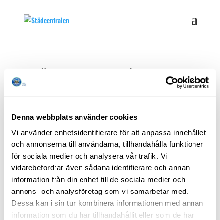
Tvättexperten i
Västervik – din
kemtvätt
Denna webbplats använder cookies
av
Per Andrae
|
mar 21, 2022
|
Nyheter
|
0 Kommentarer
Vi använder enhetsidentifierare för att anpassa innehållet
och annonserna till användarna, tillhandahålla funktioner
för sociala medier och analysera vår trafik. Vi
OBS Kemtvätten stängd under v. 28-31
vidarebefordrar även sådana identifierare och annan
Vi skickar tvätten Tisdagar, åter kommande tisdag.
information från din enhet till de sociala medier och
Vi hjälper dig med din tvätt- vi tvättar allt från
annons- och analysföretag som vi samarbetar med.
vardag till fest, även mattor. Uthyrning av dukar och
Dessa kan i sin tur kombinera informationen med annan
servetter.
information som du har tillhandahållit eller som de har