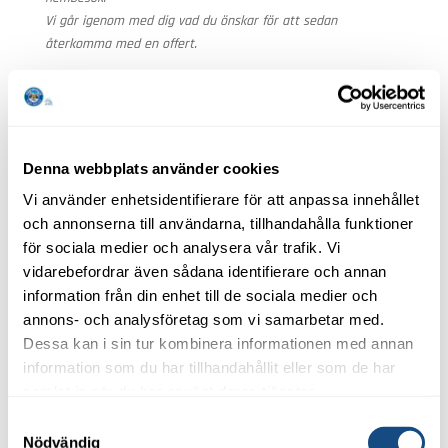
Vi går igenom med dig vad du önskar för att sedan
återkomma med en offert.
0490-83330 marguerite@stadcentralen.se
Denna webbplats använder cookies
Vi använder enhetsidentifierare för att anpassa innehållet
och annonserna till användarna, tillhandahålla funktioner
för sociala medier och analysera vår trafik. Vi
vidarebefordrar även sådana identifierare och annan
information från din enhet till de sociala medier och
annons- och analysföretag som vi samarbetar med.
Dessa kan i sin tur kombinera informationen med annan
information som du har tillhandahållit eller som de har
samlat in när du har använt deras tjänster.
Samtyckesval
Nödvändig