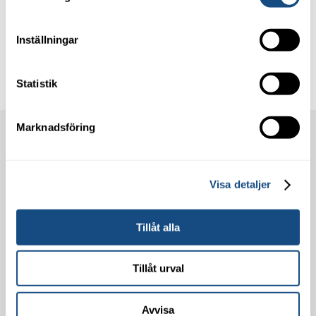
Inställningar
Statistik
Marknadsföring
Städcentralen i Västervik AB
Kolonivägen 1A,
Västervik
Visa detaljer
info@stadcentralen.se
Tel: 0490-833 30
Tillåt alla
Städtjänster
Tillåt urval
Kontorsstäd
Fönsterputs
Avvisa