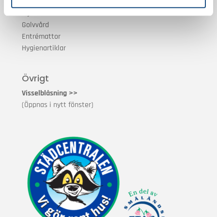
Hemstäd
Flyttstäd
Golvvård
Entrémattor
Hygienartiklar
Övrigt
Visselblåsning >>
(Öppnas i nytt fönster)