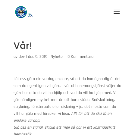
Vår!
av
dev
|
dec 9, 2019
|
Nyheter
|
0 Kommentarer
Låt oss göra din vardag enklare, så att du kan ägna dig åt det
som du egentligen vill göra. I vår abbonemangstjänst väljer du
själv hur ofta du vill ha hjälp och vad du vill ha hjälp med. Vi
gör nämligen mycket mer än att bara städa: Snöskottning,
strykning, fönsterputs eller diskning – ja, det mesta som du
vill ha hjälp med försöker vi lösa.
Allt för att du ska få en
enklare vardag.
Slå oss en signal, skicka ett mail så gör vi ett kostnadsfritt
hembesök.