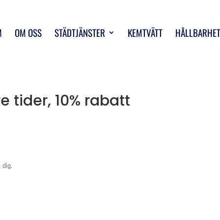
M
OM OSS
STÄDTJÄNSTER
KEMTVÄTT
HÅLLBARHE
e tider, 10% rabatt
 dig.