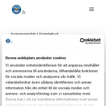
Sommarjobb i Gamleby?
av
Helene Malm
|
apr 29, 2015
|
Okategoriserade
Är du intresserad av att jobba V27-V31 mellan 20-25tim/v ?
Skicka en ansökan till oss genom att fylla i formuläret här på
Denna webbplats använder cookies
hemsidan. Med vänlig hälsning RUT
Vi använder enhetsidentifierare för att anpassa innehållet
och annonserna till användarna, tillhandahålla funktioner
för sociala medier och analysera vår trafik. Vi
vidarebefordrar även sådana identifierare och annan
Städcentralen i Västervik AB
information från din enhet till de sociala medier och
Kolonivägen 1A,
annons- och analysföretag som vi samarbetar med.
Västervik
Dessa kan i sin tur kombinera informationen med annan
info@stadcentralen.se
information som du har tillhandahållit eller som de har