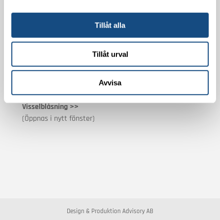
Fönsterputs
Hemstäd
Flyttstäd
Tillåt alla
Golvvård
Entrémattor
Tillåt urval
Hygienartiklar
Avvisa
Övrigt
Visselblåsning >>
(Öppnas i nytt fönster)
Design & Produktion Advisory AB