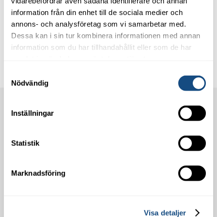
vidarebefordrar även sådana identifierare och annan
information från din enhet till de sociala medier och
annons- och analysföretag som vi samarbetar med.
Dessa kan i sin tur kombinera informationen med annan
information som du har tillhandahållit eller som de har
samlat in när du har använt deras tjänster.
Samtyckesval
Nödvändig
Städcentralen i Västervik AB
Inställningar
Kolonivägen 1A,
Västervik
Statistik
info@stadcentralen.se
Tel: 0490-833 30
Marknadsföring
Städtjänster
Kontorsstäd
Visa detaljer